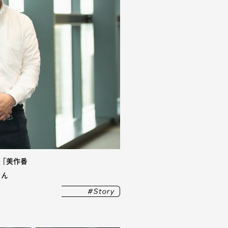
。「美作番
さん