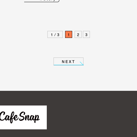
1 / 3
1
2
3
NEXT