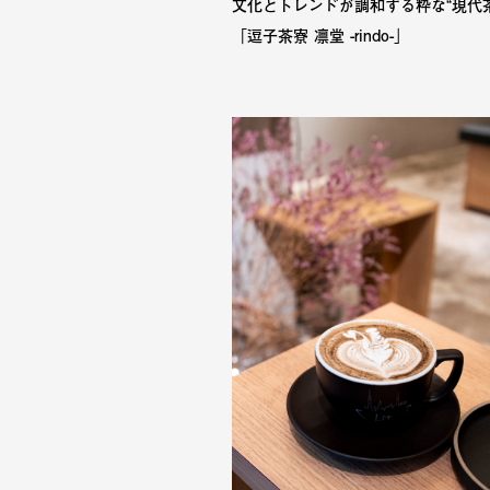
文化とトレンドが調和する粋な“現代茶
「逗子茶寮 凛堂 -rindo-」