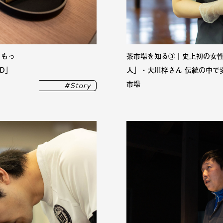
をもっ
茶市場を知る③｜史上初の女
ND」
人」・大川梓さん 伝統の中で
市場