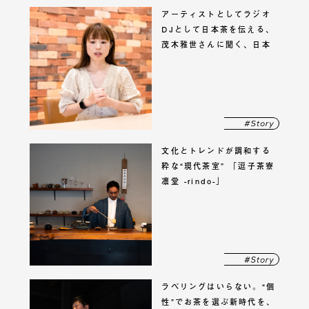
アーティストとしてラジオ
DJとして日本茶を伝える、
茂木雅世さんに聞く、
日本
茶業界の今
文化とトレンドが調和する
粋な“現代茶室” 「逗子茶寮
凛堂 -rindo-」
ラベリングはいらない。“個
性”でお茶を選ぶ新時代を、