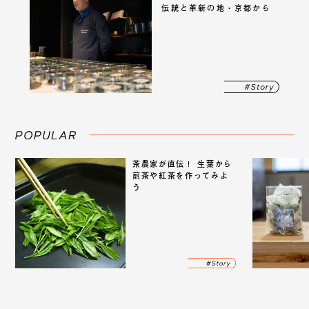
伝統と革新の地・京都から
「7T+」
茶農家が直伝！ 生葉から
煎茶や紅茶を作ってみよ
う