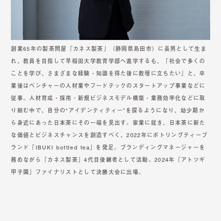
創業65年の製茶問屋「カネス製茶」（静岡県島田市）に長男として生ま
れ、教員を目指して早稲田大学教育学部へ進学するも、「社会で多くの
ことを学び、さまざまな経験・知識を得た後に教壇に立ちたい」と、卒
業後はベンチャーの人材業やフードテックのスタートアップ事業などに
従事。人材育成・採用・新規ビジネスモデル構築・業務効率化などに取
り組む中で、自分の“アイデンティティー”を探るようになり、幼少期か
ら身近にあった日本茶にその一端を見出す。家業に就き、日本茶に新た
な価値とビジネスチャンスを創造すべく、2022年にボトリングティーブ
ランド「IBUKI bottled tea」を発足。ブランディングマネージャーを
務めながら「カネス製茶」4代目後継者として活動。2024年「アトツギ
甲子園」ファイナリストとして決勝大会に出場。