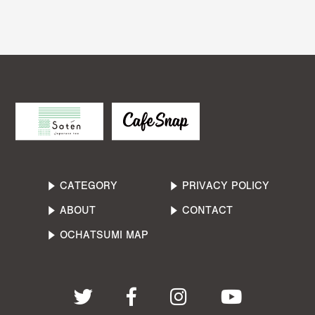
▶︎ CATEGORY
▶︎ PRIVACY POLICY
▶︎ ABOUT
▶︎ CONTACT
▶︎ OCHATSUMI MAP