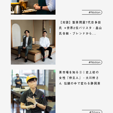
【対談】
製茶問屋7代目多田
氏 ✕
世界2位バリスタ・畠山
氏
合組・ブレンドから...
茶市場を知る③｜史上初の
女性「仲立人」・大川梓さ
ん 伝統の中で変わる静岡茶
市場