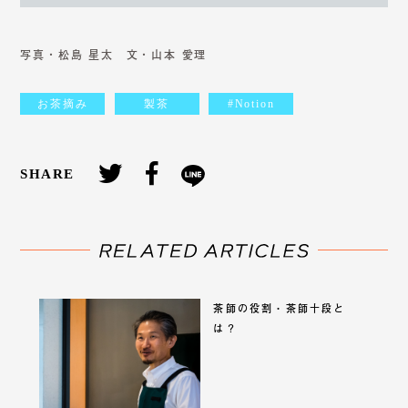
写真・松島 星太 文・山本 愛理
お茶摘み
製茶
#Notion
SHARE
茶師の役割・
茶師十段と
は？