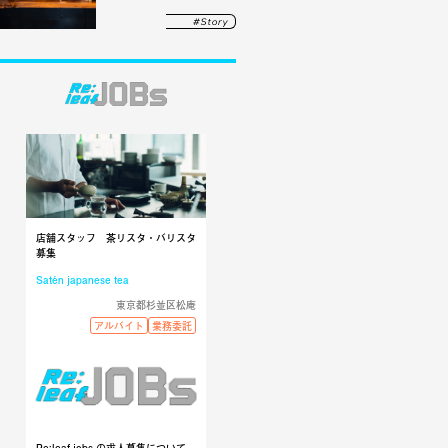
店舗スタッフ 茶リスタ・バリスタ
募集
Satén japanese tea
東京都杉並区松庵
アルバイト
業務委託
Re:leaf jobs の求人募集について