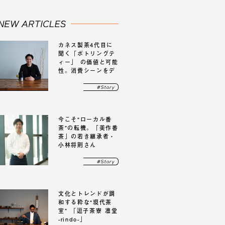
カネス製茶4代目に
聞く「ボトリングテ
ィー」 の価値と可能
性。消費シーンをデ
ザインする新たな市
場
今こそ“ローカル番
茶”の転機。「美作番
茶」の若き継承者・
小林将則さん
文化とトレンドが調
和する粋な“現代茶
室” 「逗子茶寮 凛堂
-rindo-」