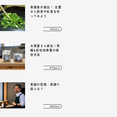
茶農家が直伝！ 生葉
から
煎茶や紅茶を作
ってみよう
お茶屋さん直伝！
茶
種&形状別茶葉の保
存方法
茶師の役割・
茶師十
段とは？