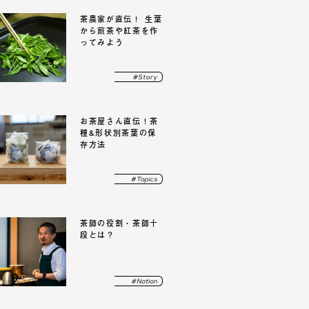
茶農家が直伝！ 生葉
から
煎茶や紅茶を作
ってみよう
お茶屋さん直伝！
茶
種&形状別茶葉の保
存方法
茶師の役割・
茶師十
段とは？