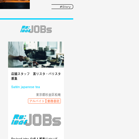
店舗スタッフ 茶リスタ・バリスタ
募集
Satén japanese tea
東京都杉並区松庵
アルバイト
業務委託
Re:leaf jobs の求人募集について