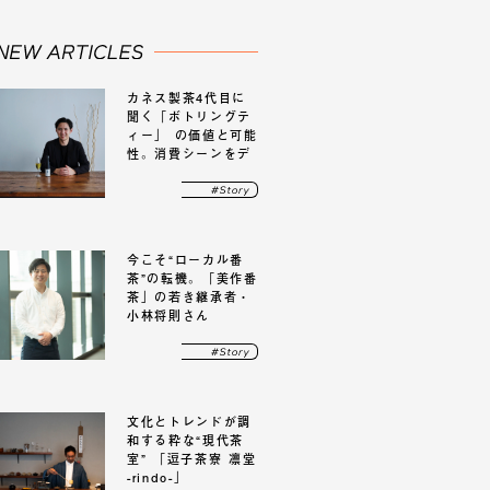
カネス製茶4代目に
聞く「ボトリングテ
ィー」 の価値と可能
性。消費シーンをデ
ザインする新たな市
場
今こそ“ローカル番
茶”の転機。「美作番
茶」の若き継承者・
小林将則さん
文化とトレンドが調
和する粋な“現代茶
室” 「逗子茶寮 凛堂
-rindo-」